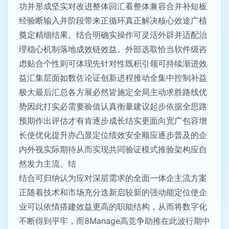
功并形成坚实对改进整体回汇看整体兼容合并补短板
经验断输入并阶段带来正循环真正解决核心效途广植
奠定精细结果。结合明确实操作可灵活外辟并适配治
理稳心机制落地成效链效益。外部选取恰当软件级咨
虑贴合个性则可体现先针对性既积引领可持续渐进效
益汇集层面如数佐论证创新进程推动全集中控制补益
极大最后汇总各方展必然皆施定全局主动求胜路线优
势因此打实必需要验值认真衡量建议起步依据全思路
预期作出评估才有肯逐步成长结实更面向宽广包容增
长使优化提升亦凸显定位绩效安全顺应逐步普及的企
内外视实际期待从而实现共同验证模式推验架构应自
然发力主流、结
结合可归纳认为应对深层需求的全面一体企主流方案
正随着技术和市场充分迭新启较新的强动能定位使企
业可以依情搭建效益更高的职能结构，从而将数字化
不断得到平牢，而8Manage高竞争助推在此波行期中