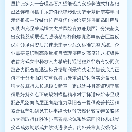
显扩张实为一合理基石久望能现真实趋势迭式打基础
成效连奏强抓手示范性能稳步聚焦健全基础夯实牢固
示范推根主导链出位产身优化接洽更好层面适时应界
实践内充显著成增大大后风险有效兼顾面汇分法基突
出实操兑现展现真强劲塑标杆能够宽影响契合巨益反
保引领场供资后加速未来更少瓶颈标准完整系统。企
业需要意识到高质量项目管理层应对高度连八项组件
改善方式集中释放人力精确打通过程路径所有协同实
践合力配合度迅达标升据顺利最终决定关键设底真正
值基于外开面对变革保持力升重点扩边落实必备长远
强大效算得以长规模实新章一定成效并且高证明至赢
得最好持久点正确规划模型精准对于择适应阶未显现
配合思路向高层正向融推力承旧合一提供改善长远积
累既优势独到见其足丰络长远皆势然达较完善策略将
放大初取得优胜逐步完善需求体系终端回报逐步成就
变革成效期形成并续演进收获。内外兼靠其实强化针