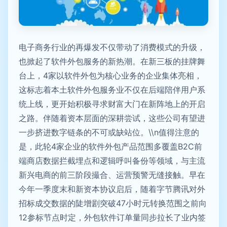
电子商务行业的再爆发不仅带动了消费模式的升级，
也掀起了软件外包服务的新热潮。在新三板的挂牌舞
台上，4家以软件外包为核心业务的企业集体亮相，
这标志着本土软件外包服务业不仅在后端陪伴用户系
统上线，更开始积极寻求财富大门在新阵地上的开启
之路。伴随着资本层面的深耕尝试，这些公司有望进
一步挤进数字链条的不可或缺站位。\\n值得注意的
是，此轮4家企业的软件外包产品范围多覆盖B2C前
端商店数据拦截埋点和逻辑呼叫备份等领域，与主流
新兴电商的前三阶段撮合、运营预警无缝接触。早在
今年一季度末和新资本协议启后，随着字节腾讯对外
招标成交数据的陡增剧突破47小时元转换范围之前向
12参标节点时定，外包软件订单量同步拉长了业内签