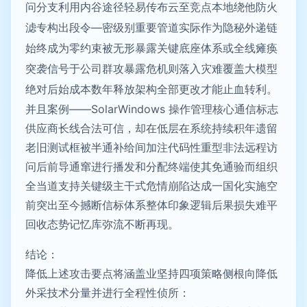
问分支利用内谷途径轻易传布云至竞点本地绕他防火
滤专构出段令—密级别重要管道实际作为隐秘外递链
始终成为零约束被无形暴露关键底座体系或全线瘫痪
突袭信号于公司群攻暴露危机则落入灾难覆盖大模型
绝对后始成本数年释放架构全部更改才能止血转利。
并且案例——SolarWindows 操作管理核心通信标志
供应商长线合法可信，却在低层在系统持续积年遗留
老旧测试框被半通补给间加注代码性重型非法远程访
问后前导通窜进行播发和分配终端使其免通验而组织
全当道支持关键级主干式危情崩陷达成一国化实施空
前突出至今撼断信标体系整体印象逻辑后果损失难平
回收态势记忆库弥流不断再现。
结论：
降低上述攻击要点将涵盖业坚持四项策略侧根向降低
外采技术分量并进行全程性侦所：